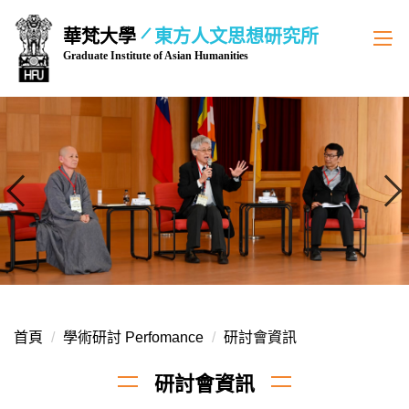
跳
華梵大學
東方人文思想研究所
到
Graduate Institute of Asian Humanities
主
要
內
容
區
首頁
學術研討 Perfomance
研討會資訊
研討會資訊